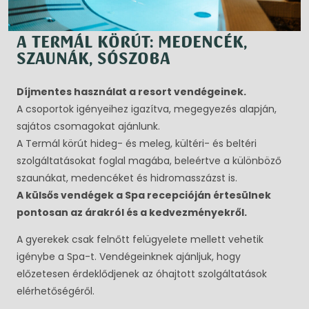
A TERMÁL KÖRÚT: MEDENCÉK,
SZAUNÁK, SÓSZOBA
Díjmentes használat a resort vendégeinek.
A csoportok igényeihez igazítva, megegyezés alapján,
sajátos csomagokat ajánlunk.
A Termál körút hideg- és meleg, kültéri- és beltéri
szolgáltatásokat foglal magába, beleértve a különböző
szaunákat, medencéket és hidromasszázst is.
A külsős vendégek a Spa recepcióján értesülnek
pontosan az árakról és a kedvezményekről.
A gyerekek csak felnőtt felügyelete mellett vehetik
igénybe a Spa-t. Vendégeinknek ajánljuk, hogy
előzetesen érdeklődjenek az óhajtott szolgáltatások
elérhetőségéről.