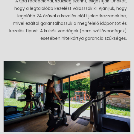
A Spa recepciónál, szükség szerint, eligazítják Önöket,
hogy a legtalálóbb kezelést válasszák ki. Ajánljuk, hogy
legalább 24 órával a kezelés előtt jelentkezzenek be,
mivel ezáltal garantálhassuk a megfelelő időpontot és
kezelés típust. A külsős vendégek (nem szállóvendégek)
esetében hitelkártya garancia szükséges.