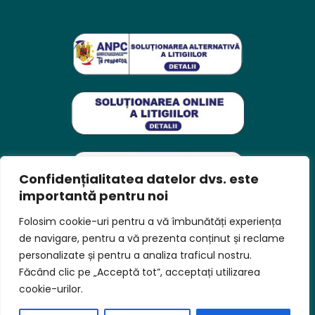
Confidențialitatea datelor dvs. este
importantă pentru noi
Folosim cookie-uri pentru a vă îmbunătăți experiența
de navigare, pentru a vă prezenta conținut și reclame
personalizate și pentru a analiza traficul nostru.
Imperial Hotel Management S.R.L. cu sediul social in Str. Abator,
Făcând clic pe „Acceptă tot”, acceptați utilizarea
nr. 17, Targu Secuiesc jud. Covasna, J14/32/2007, CIF RO 5129376
cookie-urilor.
Toate drepturile rezervate © 2024 Balvanyos Resort