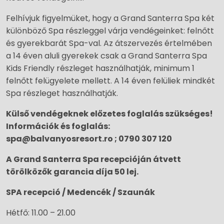
Felhívjuk figyelmüket, hogy a Grand Santerra Spa két
különböző Spa részleggel várja vendégeinket: felnőtt
és gyerekbarát Spa-val. Az átszervezés értelmében
a 14 éven aluli gyerekek csak a Grand Santerra Spa
Kids Friendly részleget használhatják, minimum 1
felnőtt felügyelete mellett. A 14 éven felüliek mindkét
Spa részleget használhatják.
Külső vendégeknek előzetes foglalás szükséges!
Információk és foglalás:
spa@balvanyosresort.ro ; 0790 307 120
A Grand Santerra Spa recepcióján átvett
törölközők garancia díja 50 lej.
SPA recepció / Medencék / Szaunák
Hétfő: 11.00 – 21.00